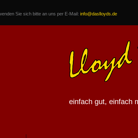
nden Sie sich bitte an uns per E-Mail:
info@daslloyds.de
einfach gut, einfach 