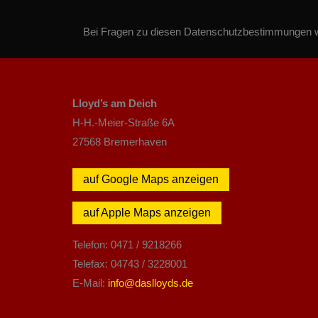
Bei Fragen zu diesen Datenschutzbestimmungen we
Lloyd’s am Deich
H-H.-Meier-Straße 6A
27568 Bremerhaven
auf Google Maps anzeigen
auf Apple Maps anzeigen
Telefon: 0471 / 9218266
Telefax: 04743 / 3228001
E-Mail:
info@daslloyds.de