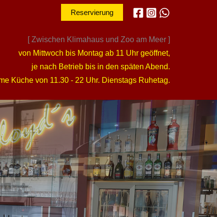
Reservierung
[ Zwischen Klimahaus und Zoo am Meer ]
von Mittwoch bis Montag ab 11 Uhr geöffnet,
je nach Betrieb bis in den späten Abend.
e Küche von 11.30 - 22 Uhr. Dienstags Ruhetag.